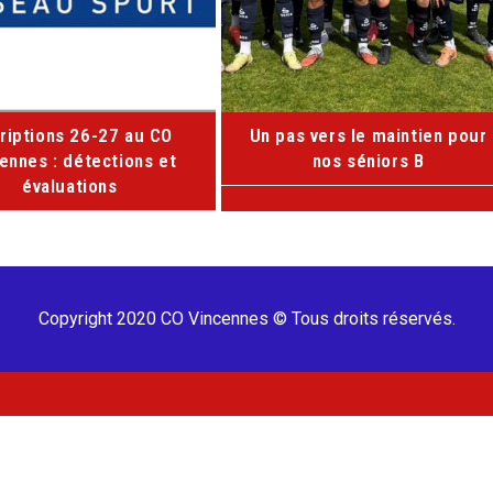
criptions 26-27 au CO
Un pas vers le maintien pour
ennes : détections et
nos séniors B
évaluations
Copyright 2020 CO Vincennes © Tous droits réservés.