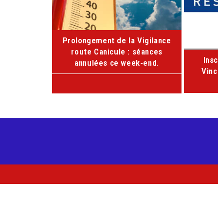
Prolongement de la Vigilance
route Canicule : séances
Ins
annulées ce week-end.
Vinc